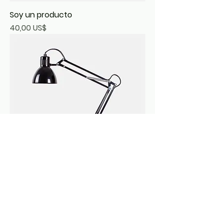
Soy un producto
Precio
40,00 US$
Soy un producto
Precio
130,00 US$